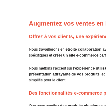
Aller
au
Augmentez vos ventes en 
contenu
Offrez à vos clients, une expérien
Nous travaillerons en
étroite collaboration 
spécifiques et
créer un site e-commerce
parf
Nous mettons l’accent sur l’
expérience utilis
présentation attrayante de vos produits
, e
simplifié pour le client.
Des fonctionnalités e-commerce 
Que vous vendiez
des produits physiques
o