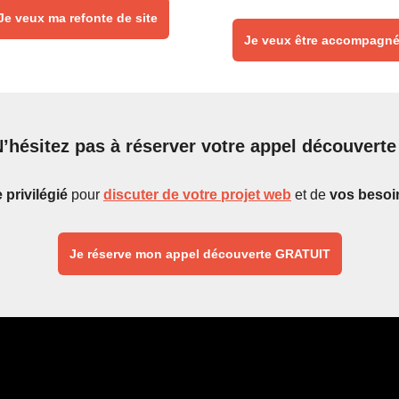
Je veux ma refonte de site
Je veux être accompagn
’hésitez pas à réserver votre appel découverte
privilégié
pour
discuter de votre projet web
et de
vos besoi
Je réserve mon appel découverte GRATUIT