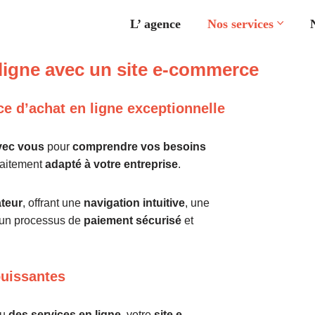
L’ agence
Nos services
ligne avec un site e-commerce
ce d’achat en ligne exceptionnelle
avec vous
pour
comprendre vos besoins
aitement
adapté à votre entreprise
.
ateur
, offrant une
navigation intuitive
, une
t un processus de
paiement sécurisé
et
puissantes
u
des services en ligne
, votre
site e-