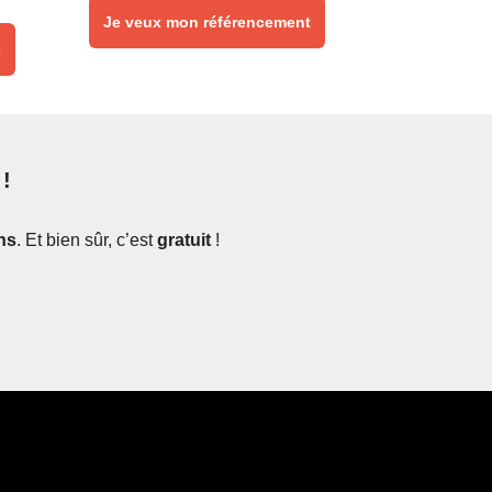
Je veux mon référencement
é
 !
ns
. Et bien sûr, c’est
gratuit
!