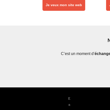
Je veux mon site web
N
C’est un moment d’
échange 
E
n