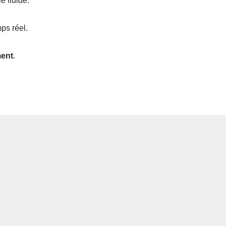
 fluide.
ps réel.
ment
.