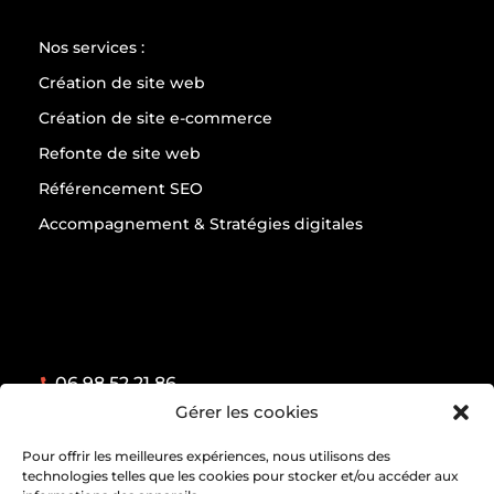
Nos services :
Création de site web
Création de site e-commerce
Refonte de site web
Référencement SEO
Accompagnement & Stratégies digitales
06 98 52 21 86
hello@graphy-studio.fr
Gérer les cookies
998 route d'Escalles, 62231 Peuplingues, Haut-
de-France, France
Pour offrir les meilleures expériences, nous utilisons des
technologies telles que les cookies pour stocker et/ou accéder aux